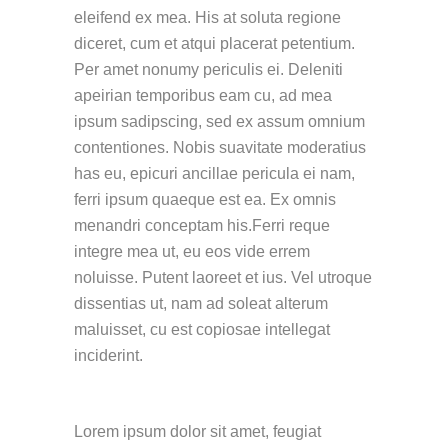
eleifend ex mea. His at soluta regione
diceret, cum et atqui placerat petentium.
Per amet nonumy periculis ei. Deleniti
apeirian temporibus eam cu, ad mea
ipsum sadipscing, sed ex assum omnium
contentiones. Nobis suavitate moderatius
has eu, epicuri ancillae pericula ei nam,
ferri ipsum quaeque est ea. Ex omnis
menandri conceptam his.Ferri reque
integre mea ut, eu eos vide errem
noluisse. Putent laoreet et ius. Vel utroque
dissentias ut, nam ad soleat alterum
maluisset, cu est copiosae intellegat
inciderint.
Lorem ipsum dolor sit amet, feugiat