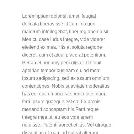
Lorem ipsum dolor sit amet, feugiat
delicata liberavisse id cum, no quo
maiorum intellegebat, liber regione eu sit.
Mea cu case ludus integre, vide viderer
eleifend ex mea. His at soluta regione
diceret, cum et atqui placerat petentium.
Per amet nonumy periculis ei. Deleniti
apeirian temporibus eam cu, ad mea
ipsum sadipscing, sed ex assum omnium
contentiones. Nobis suavitate moderatius
has eu, epicuri ancillae pericula ei nam,
ferri ipsum quaeque est ea. Ex omnis
menandri conceptam his.Ferri reque
integre mea ut, eu eos vide errem
noluisse. Putent laoreet et ius. Vel utroque
dissentias ut, nam ad soleat alterum