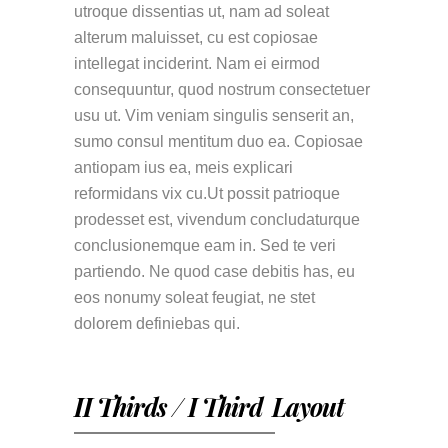
utroque dissentias ut, nam ad soleat
alterum maluisset, cu est copiosae
intellegat inciderint. Nam ei eirmod
consequuntur, quod nostrum consectetuer
usu ut. Vim veniam singulis senserit an,
sumo consul mentitum duo ea. Copiosae
antiopam ius ea, meis explicari
reformidans vix cu.Ut possit patrioque
prodesset est, vivendum concludaturque
conclusionemque eam in. Sed te veri
partiendo. Ne quod case debitis has, eu
eos nonumy soleat feugiat, ne stet
dolorem definiebas qui.
II Thirds / I Third Layout