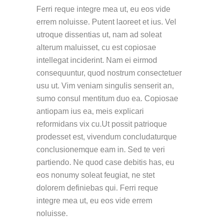
Ferri reque integre mea ut, eu eos vide
errem noluisse. Putent laoreet et ius. Vel
utroque dissentias ut, nam ad soleat
alterum maluisset, cu est copiosae
intellegat inciderint. Nam ei eirmod
consequuntur, quod nostrum consectetuer
usu ut. Vim veniam singulis senserit an,
sumo consul mentitum duo ea. Copiosae
antiopam ius ea, meis explicari
reformidans vix cu.Ut possit patrioque
prodesset est, vivendum concludaturque
conclusionemque eam in. Sed te veri
partiendo. Ne quod case debitis has, eu
eos nonumy soleat feugiat, ne stet
dolorem definiebas qui. Ferri reque
integre mea ut, eu eos vide errem
noluisse.